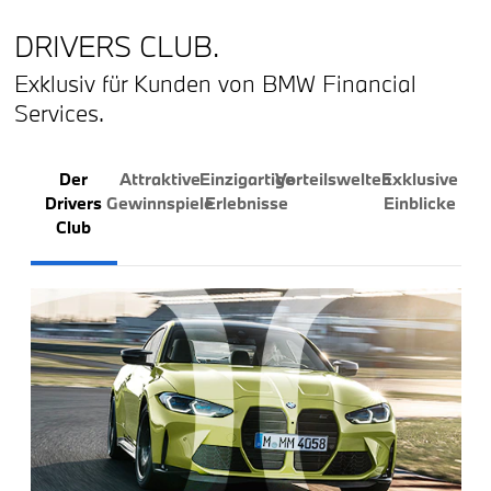
DRIVERS CLUB.
Exklusiv für Kunden von BMW Financial
Services.
Der
Attraktive
Einzigartige
Vorteilswelten
Exklusive
Drivers
Gewinnspiele
Erlebnisse
Einblicke
Club